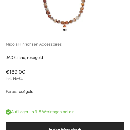
Gehe zu Element 1
Gehe zu Element 2
Nicola Hinrichsen Accessoires
JADE sand, roségold
Angebot
€189.00
inkl. MwSt.
Farbe:
roségold
roségold
Auf Lager: In 3-5 Werktagen bei dir
In den Warenkorb